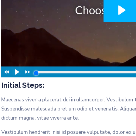
Initial Steps:
Maecenas viverra placerat dui in ullamcorper. Vestibulum 
Suspendisse malesuada pretium odio et venenatis. Aliqua
dictum magna, vitae viverra ante.
Vestibulum hendrerit, nisi id posuere vulputate, dolor ex u