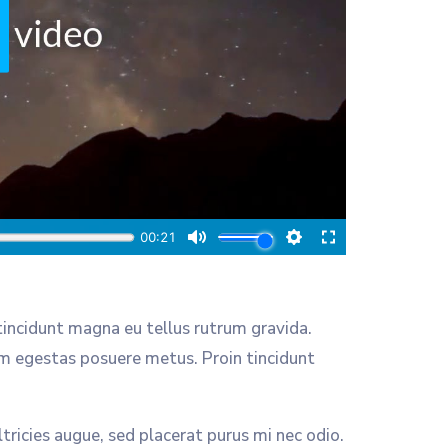
tincidunt magna eu tellus rutrum gravida.
m egestas posuere metus. Proin tincidunt
ltricies augue, sed placerat purus mi nec odio.