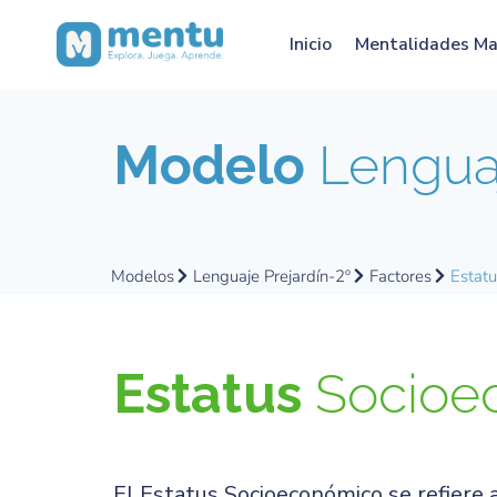
Inicio
Mentalidades M
Modelo
Lenguaj
Modelos
Lenguaje Prejardín-2º
Factores
Estat
Estatus
Socioe
El Estatus Socioeconómico se refiere 