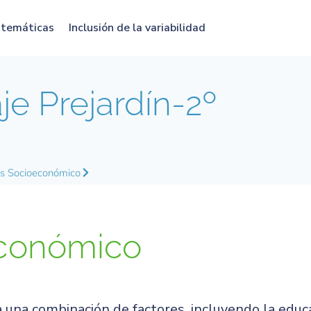
atemáticas
Inclusión de la variabilidad
e Prejardín-2º
us Socioeconómico
conómico
a una combinación de factores, incluyendo la educa