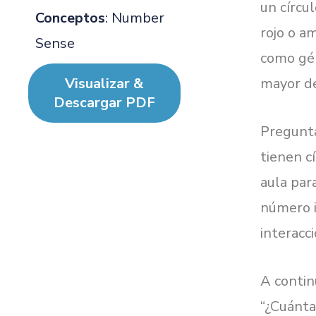
un círcu
Conceptos
: Number
rojo o a
Sense
como gén
Visualizar &
mayor de
Descargar PDF
Pregunta
tienen c
aula par
número i
interacc
A contin
“¿Cuánta