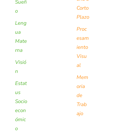
Sueñ
Corto
o
Plazo
Leng
Proc
ua
esam
Mate
iento
rna
Visu
Visió
al
n
Mem
Estat
oria
us
de
Socio
Trab
econ
ajo
ómic
o