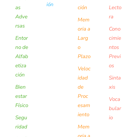
ión
as
ción
Lecto
Adve
ra
Mem
rsas
oria a
Cono
Entor
Larg
cimie
no de
o
ntos
Alfab
Plazo
Previ
etiza
os
Veloc
ción
idad
Sinta
Bien
de
xis
estar
Proc
Voca
Físico
esam
bular
iento
Segu
io
ridad
Mem
oria a