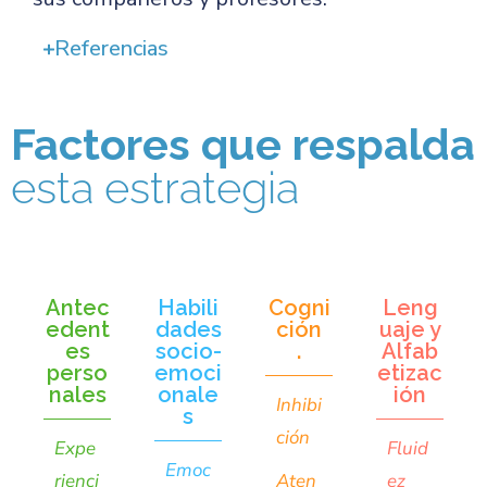
Referencias
Factores que respalda
esta estrategia
Antec
Habili
Cogni
Leng
edent
dades
ción
uaje y
es
socio-
.
Alfab
perso
emoci
etizac
nales
onale
ión
Inhibi
s
ción
Expe
Fluid
Emoc
rienci
Aten
ez