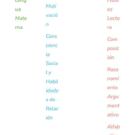
Leng
Fluid
Moti
ua
ez
vació
Mate
Lecto
n
rna
ra
Cons
Com
cienc
posic
ia
ión
Socia
Razo
l y
nami
Habil
ento
idade
Argu
s de
ment
Relac
ativo
ión
Alfab