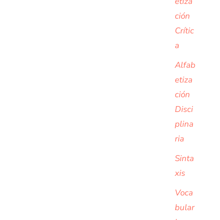
etiza
ción
Crític
a
Alfab
etiza
ción
Disci
plina
ria
Sinta
xis
Voca
bular