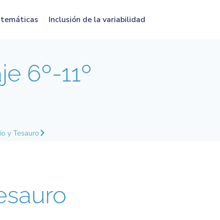
atemáticas
Inclusión de la variabilidad
e 6º-11º
io y Tesauro
esauro