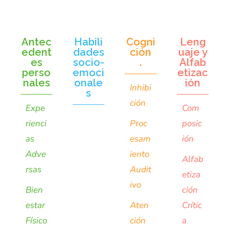
Antec
Habili
Cogni
Leng
edent
dades
ción
uaje y
es
socio-
.
Alfab
perso
emoci
etizac
nales
onale
ión
Inhibi
s
ción
Expe
Com
rienci
Proc
posic
as
esam
ión
Adve
iento
Alfab
rsas
Audit
etiza
ivo
Bien
ción
estar
Aten
Crític
Físico
ción
a