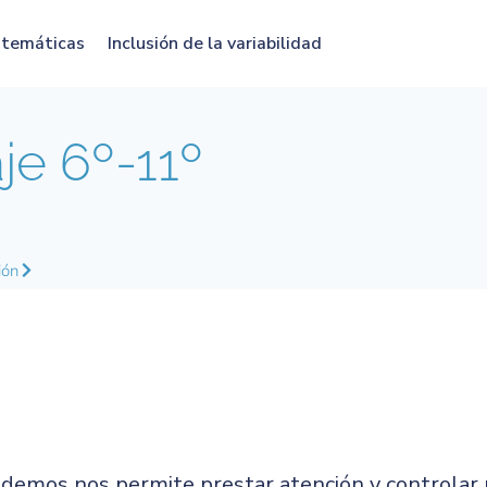
atemáticas
Inclusión de la variabilidad
e 6º-11º
ión
mos nos permite prestar atención y controlar n