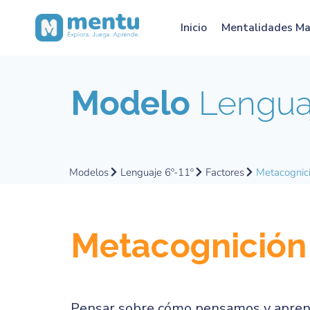
Inicio
Mentalidades M
Modelo
Lenguaj
Modelos
Lenguaje 6º-11º
Factores
Metacognic
Metacognición
Pensar sobre cómo pensamos y aprende