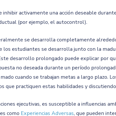
de inhibir activamente una acción deseable durant
ductual (por ejemplo, el autocontrol).
neralmente se desarrolla completamente alrededor 
 de los estudiantes se desarrolla junto con la mad
. Este desarrollo prolongado puede explicar por 
espuesta no deseada durante un período prolongad
rumado cuando se trabajan metas a largo plazo. L
egos que practiquen estas habilidades y discutien
unciones ejecutivas, es susceptible a influencias a
ores como
Experiencias Adversas
, que pueden inter