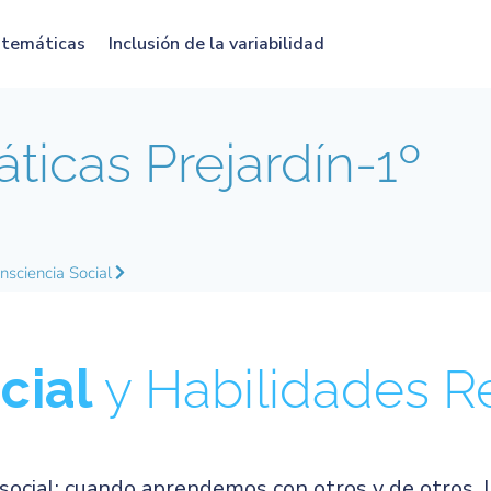
atemáticas
Inclusión de la variabilidad
icas Prejardín-1º
nsciencia Social
cial
y Habilidades R
social: cuando aprendemos con otros y de otros. L