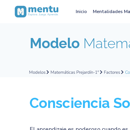
Inicio
Mentalidades M
Modelo
Matemát
Modelos
Matemáticas Prejardín-1º
Factores
Co
Consciencia So
El aprendizaje es poderoso cuando es 