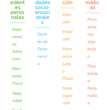
edent
dades
ción
mátic
es
socio-
as
perso
emoci
Aten
nales
onale
Pens
s
ción
amie
Expe
Inhibi
Senti
nto
rienci
ción
do de
alge
as
Perte
Mem
braic
Adve
nenci
oria a
o
rsas
a
Larg
Flexi
Bien
o
bilida
estar
Plazo
d
Físico
Meta
Mate
Segu
cogni
mátic
ridad
ción
a