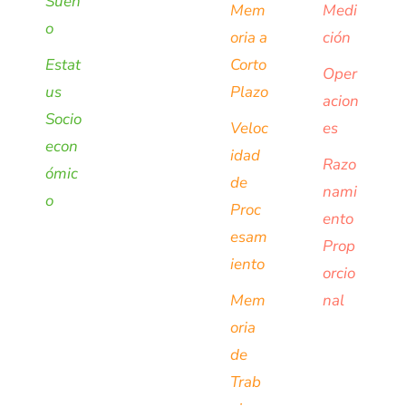
Sueñ
Mem
Medi
o
oria a
ción
Estat
Corto
Oper
us
Plazo
acion
Socio
Veloc
es
econ
idad
Razo
ómic
de
nami
o
Proc
ento
esam
Prop
iento
orcio
Mem
nal
oria
de
Trab