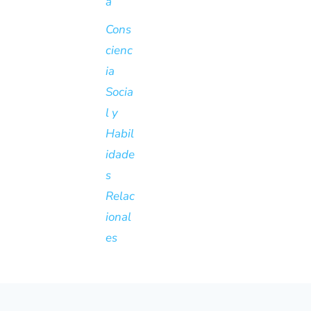
a
Cons
cienc
ia
Socia
l y
Habil
idade
s
Relac
ional
es