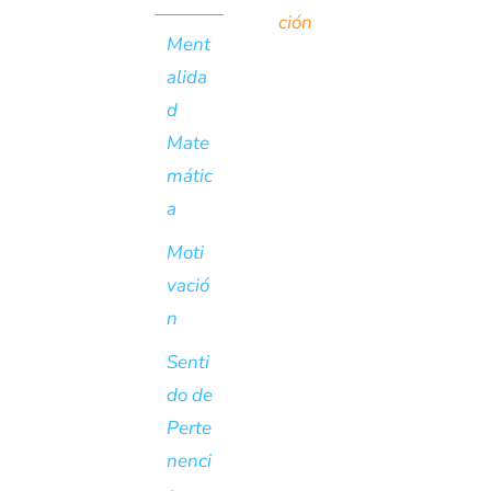
ción
Ment
alida
d
Mate
mátic
a
Moti
vació
n
Senti
do de
Perte
nenci