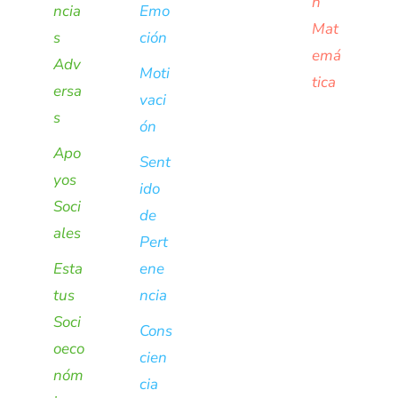
n
ncia
Emo
Mat
s
ción
emá
Adv
Moti
tica
ersa
vaci
s
ón
Apo
Sent
yos
ido
Soci
de
ales
Pert
Esta
ene
tus
ncia
Soci
Cons
oeco
cien
nóm
cia