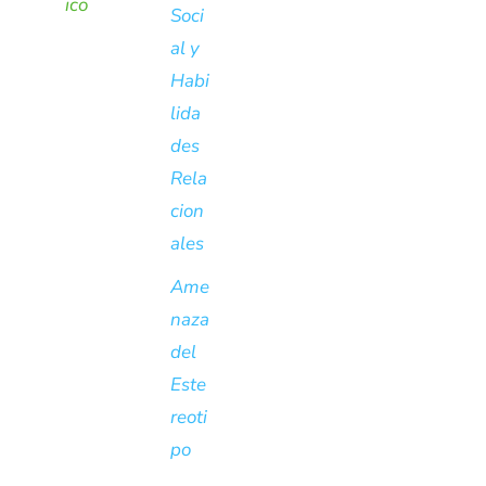
ico
Soci
al y
Habi
lida
des
Rela
cion
ales
Ame
naza
del
Este
reoti
po