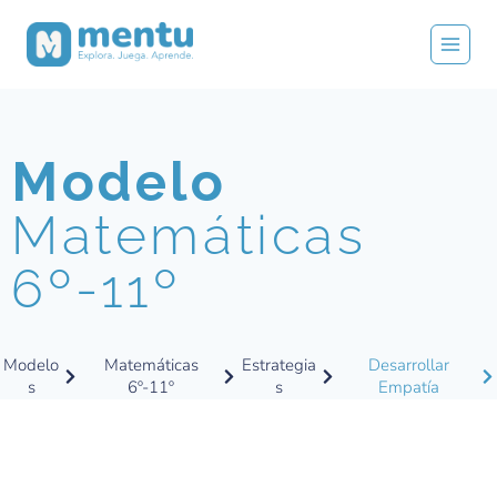
Modelo
Matemáticas
6º-11º
Modelo
Matemáticas
Estrategia
Desarrollar
s
6º-11º
s
Empatía