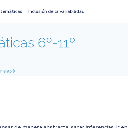
atemáticas
Inclusión de la variabilidad
icas 6º-11º
miento
sar de manera abstracta, sacar inferencias, identi