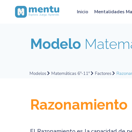
Inicio
Mentalidades M
Modelo
Matemát
Modelos
Matemáticas 6º-11º
Factores
Razona
Razonamiento
El Razonamiento es la capacidad de pen