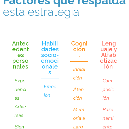
Factores que respalda
esta estrategia
Antec
Habili
Cogni
Leng
edent
dades
ción
uaje y
es
socio-
.
Alfab
perso
emoci
etizac
nales
onale
ión
Inhibi
s
ción
Expe
Com
Emoc
rienci
Aten
posic
ión
as
ción
ión
Adve
Mem
Razo
rsas
oria a
nami
Bien
Larg
ento