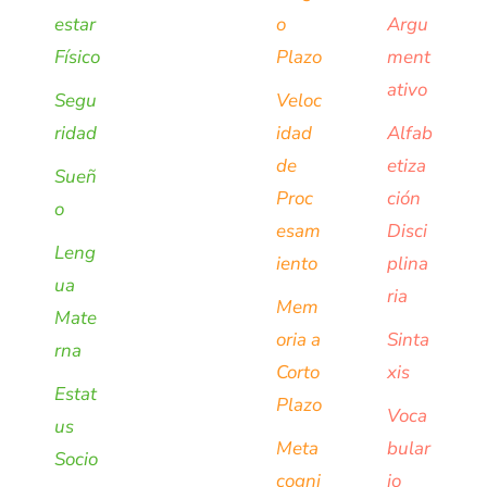
estar
o
Argu
Físico
Plazo
ment
ativo
Segu
Veloc
ridad
idad
Alfab
de
etiza
Sueñ
Proc
ción
o
esam
Disci
Leng
iento
plina
ua
ria
Mem
Mate
oria a
Sinta
rna
Corto
xis
Estat
Plazo
Voca
us
Meta
bular
Socio
cogni
io