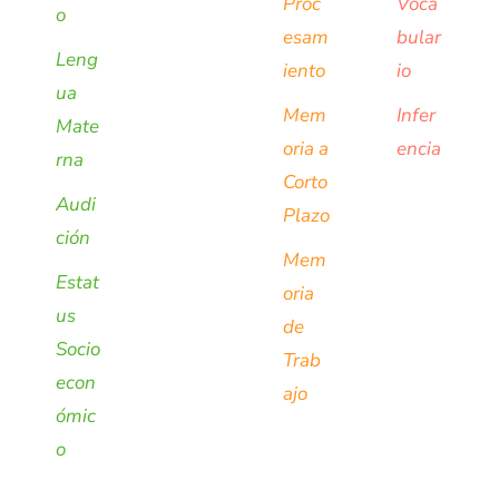
Proc
Voca
o
esam
bular
Leng
iento
io
ua
Mem
Infer
Mate
oria a
encia
rna
Corto
Audi
Plazo
ción
Mem
Estat
oria
us
de
Socio
Trab
econ
ajo
ómic
o