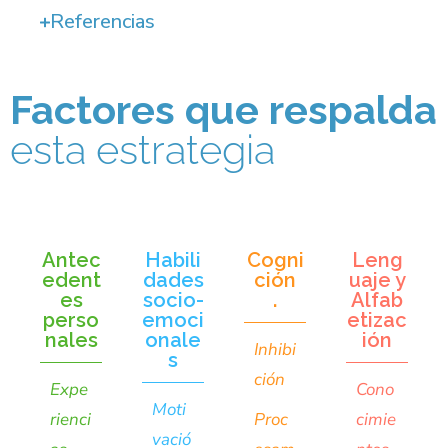
Referencias
Factores que respalda
esta estrategia
Antec
Habili
Cogni
Leng
edent
dades
ción
uaje y
es
socio-
.
Alfab
perso
emoci
etizac
nales
onale
ión
Inhibi
s
ción
Expe
Cono
Moti
rienci
Proc
cimie
vació