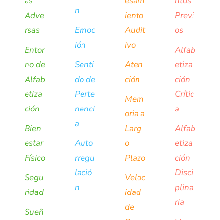
as
esam
ntos
n
Adve
iento
Previ
rsas
Emoc
Audit
os
ión
ivo
Entor
Alfab
no de
Senti
Aten
etiza
Alfab
do de
ción
ción
etiza
Perte
Crític
Mem
ción
nenci
a
oria a
a
Bien
Larg
Alfab
estar
Auto
o
etiza
Físico
rregu
Plazo
ción
lació
Disci
Segu
Veloc
n
plina
ridad
idad
ria
de
Sueñ