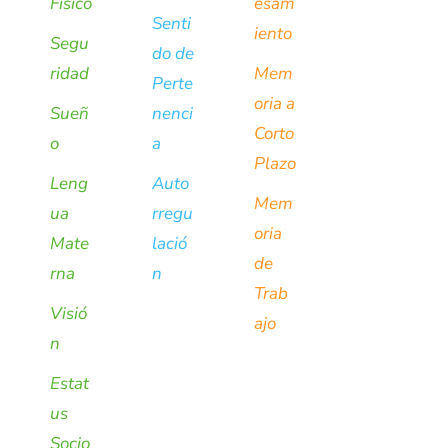
Físico
esam
Senti
iento
Segu
do de
ridad
Mem
Perte
oria a
Sueñ
nenci
Corto
o
a
Plazo
Leng
Auto
Mem
ua
rregu
oria
Mate
lació
de
rna
n
Trab
Visió
ajo
n
Estat
us
Socio