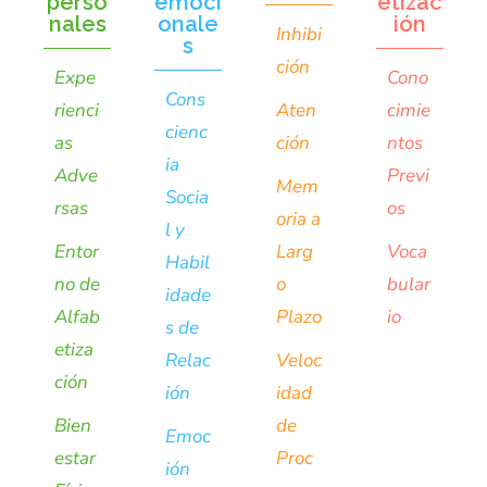
perso
emoci
etizac
nales
onale
ión
Inhibi
s
ción
Expe
Cono
Cons
rienci
Aten
cimie
cienc
as
ción
ntos
ia
Adve
Previ
Mem
Socia
rsas
os
oria a
l y
Entor
Larg
Voca
Habil
no de
o
bular
idade
Alfab
Plazo
io
s de
etiza
Relac
Veloc
ción
ión
idad
Bien
de
Emoc
estar
Proc
ión