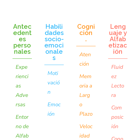
Antec
Habili
Cogni
Leng
edent
dades
ción
uaje y
es
socio-
.
Alfab
perso
emoci
etizac
nales
onale
ión
Aten
s
ción
Expe
Fluid
Moti
rienci
Mem
ez
vació
as
oria a
Lecto
n
Adve
Larg
ra
rsas
Emoc
o
Com
ión
Plazo
Entor
posic
no de
Veloc
ión
Alfab
idad
Cono