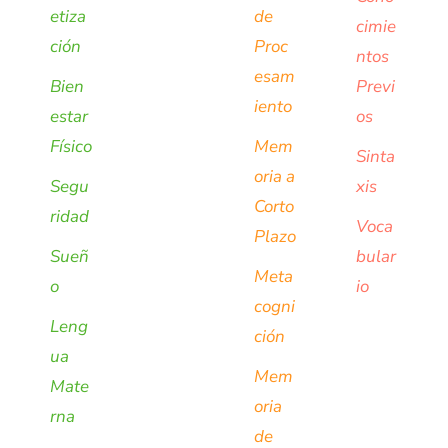
etiza
de
cimie
ción
Proc
ntos
esam
Bien
Previ
iento
estar
os
Físico
Mem
Sinta
oria a
Segu
xis
Corto
ridad
Voca
Plazo
Sueñ
bular
Meta
o
io
cogni
Leng
ción
ua
Mem
Mate
oria
rna
de