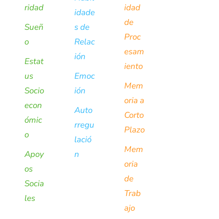
ridad
idad
idade
de
Sueñ
s de
Proc
o
Relac
esam
ión
Estat
iento
us
Emoc
Mem
Socio
ión
oria a
econ
Auto
Corto
ómic
rregu
Plazo
o
lació
Mem
Apoy
n
oria
os
de
Socia
Trab
les
ajo