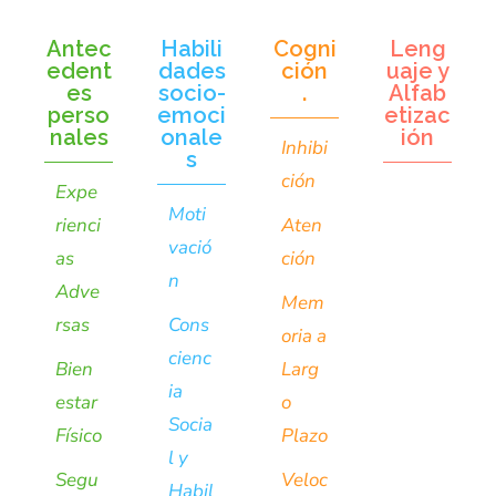
Antec
Habili
Cogni
Leng
edent
dades
ción
uaje y
es
socio-
.
Alfab
perso
emoci
etizac
nales
onale
ión
Inhibi
s
ción
Expe
Moti
rienci
Aten
vació
as
ción
n
Adve
Mem
rsas
Cons
oria a
cienc
Bien
Larg
ia
estar
o
Socia
Físico
Plazo
l y
Segu
Veloc
Habil