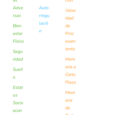
as
ción
Adve
Auto
Veloc
rsas
rregu
idad
lació
Bien
de
n
estar
Proc
Físico
esam
iento
Segu
ridad
Mem
oria a
Sueñ
Corto
o
Plazo
Estat
Mem
us
oria
Socio
de
econ