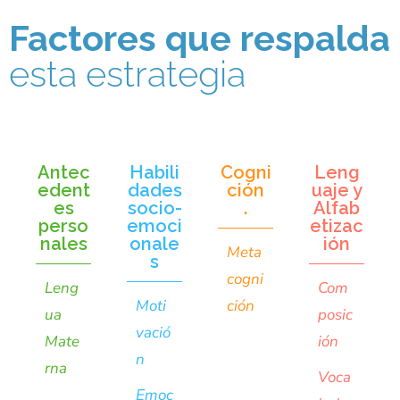
Factores que respalda
esta estrategia
Antec
Habili
Cogni
Leng
edent
dades
ción
uaje y
es
socio-
.
Alfab
perso
emoci
etizac
nales
onale
ión
Meta
s
cogni
Leng
Com
Moti
ción
ua
posic
vació
Mate
ión
n
rna
Voca
Emoc