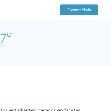
Conocer Shaia
-7º
 los estudiantes basados en facetas