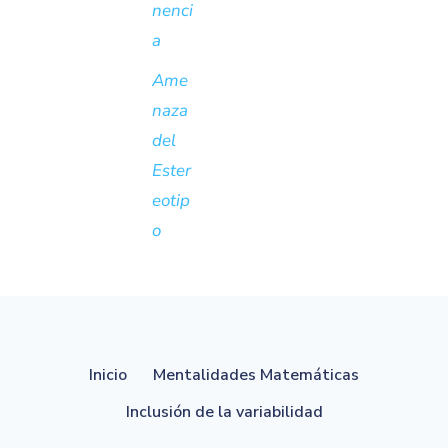
nenci
a
Ame
naza
del
Ester
eotip
o
Inicio
Mentalidades Matemáticas
Inclusión de la variabilidad