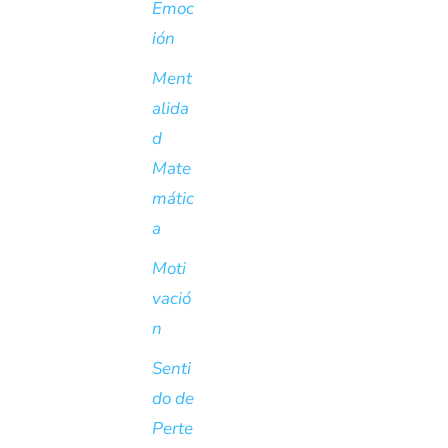
Emoc
ión
Ment
alida
d
Mate
mátic
a
Moti
vació
n
Senti
do de
Perte