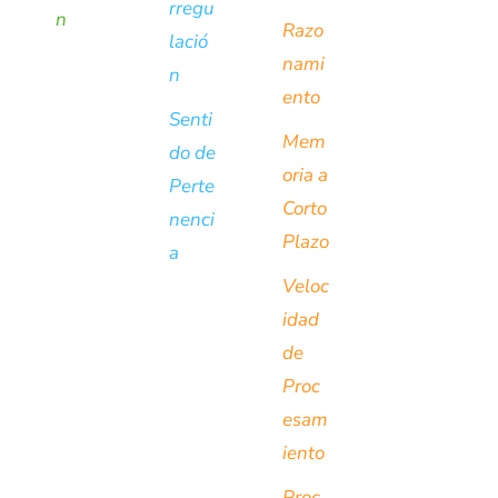
rregu
n
Razo
lació
nami
n
ento
Senti
Mem
do de
oria a
Perte
Corto
nenci
Plazo
a
Veloc
idad
de
Proc
esam
iento
Proc