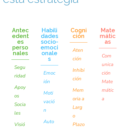
Antec
Habili
Cogni
Mate
edent
dades
ción
mátic
es
socio-
as
perso
emoci
Aten
nales
onale
Com
s
ción
unica
Segu
Inhibi
Emoc
ción
ridad
ción
ión
Mate
Apoy
Mem
mátic
Moti
os
oria a
a
vació
Socia
Larg
n
les
o
Auto
Visió
Plazo