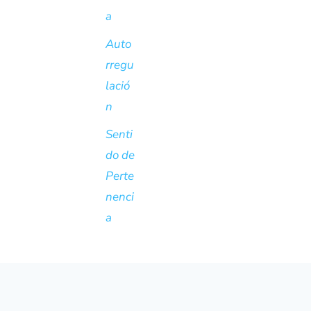
a
Auto
rregu
lació
n
Senti
do de
Perte
nenci
a