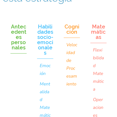
Antec
Habili
Cogni
Mate
edent
dades
ción
mátic
es
socio-
as
perso
emoci
Veloc
nales
onale
Flexi
s
idad
bilida
de
Emoc
d
Proc
ión
Mate
esam
mátic
Ment
iento
a
alida
d
Oper
Mate
acion
mátic
es