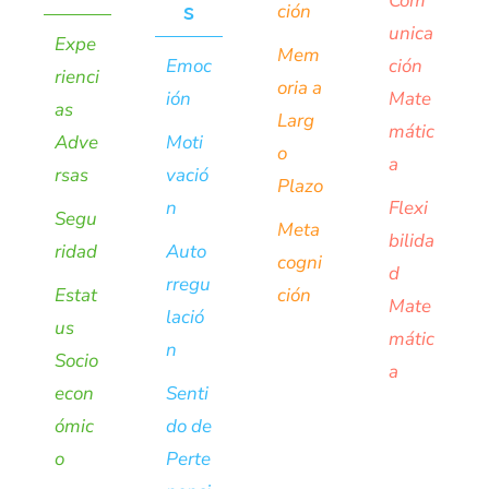
Com
s
ción
unica
Expe
Mem
Emoc
ción
rienci
oria a
ión
Mate
as
Larg
mátic
Adve
Moti
o
a
rsas
vació
Plazo
n
Flexi
Segu
Meta
bilida
ridad
Auto
cogni
d
rregu
Estat
ción
Mate
lació
us
mátic
n
Socio
a
econ
Senti
ómic
do de
o
Perte