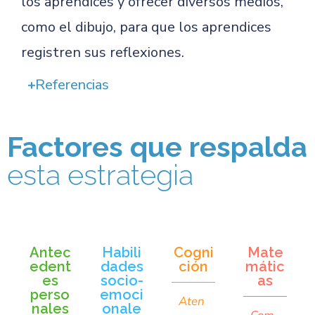
los aprendices y ofrecer diversos medios,
como el dibujo, para que los aprendices
registren sus reflexiones.
Referencias
Factores que respalda
esta estrategia
Antec
Habili
Cogni
Mate
edent
dades
ción
mátic
es
socio-
as
perso
emoci
Aten
nales
onale