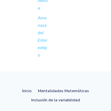
nenci
a
Ame
naza
del
Ester
eotip
o
Inicio
Mentalidades Matemáticas
Inclusión de la variabilidad