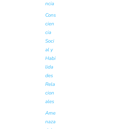
ncia
Cons
cien
cia
Soci
al y
Habi
lida
des
Rela
cion
ales
Ame
naza