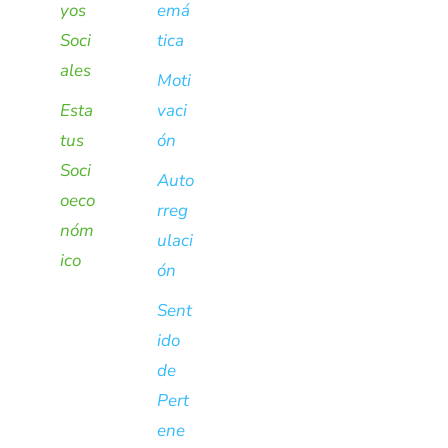
yos
emá
Soci
tica
ales
Moti
Esta
vaci
tus
ón
Soci
Auto
oeco
rreg
nóm
ulaci
ico
ón
Sent
ido
de
Pert
ene