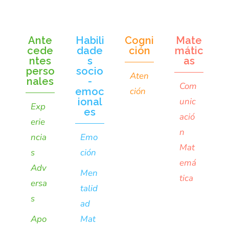
Ante
Habili
Cogni
Mate
cede
dade
ción
mátic
ntes
s
as
perso
socio
Aten
nales
-
Com
emoc
ción
ional
unic
Exp
es
ació
erie
n
ncia
Emo
Mat
s
ción
emá
Adv
Men
tica
ersa
talid
s
ad
Apo
Mat