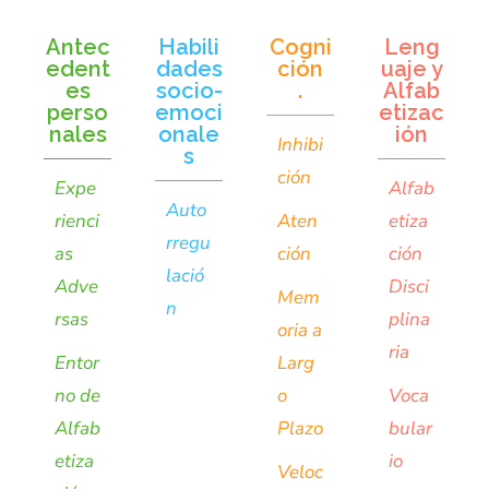
Antec
Habili
Cogni
Leng
edent
dades
ción
uaje y
es
socio-
.
Alfab
perso
emoci
etizac
nales
onale
ión
Inhibi
s
ción
Expe
Alfab
Auto
rienci
Aten
etiza
rregu
as
ción
ción
lació
Adve
Disci
Mem
n
rsas
plina
oria a
ria
Entor
Larg
no de
o
Voca
Alfab
Plazo
bular
etiza
io
Veloc