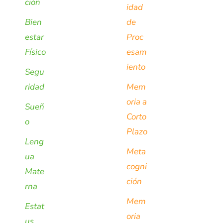
ción
idad
Bien
de
estar
Proc
Físico
esam
iento
Segu
ridad
Mem
oria a
Sueñ
Corto
o
Plazo
Leng
Meta
ua
cogni
Mate
ción
rna
Mem
Estat
oria
us