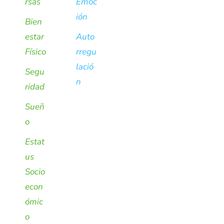
rsas
Emoc
ión
Bien
estar
Auto
Físico
rregu
lació
Segu
n
ridad
Sueñ
o
Estat
us
Socio
econ
ómic
o