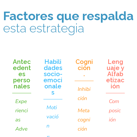
Factores que respalda
esta estrategia
Antec
Habili
Cogni
Leng
edent
dades
ción
uaje y
es
socio-
.
Alfab
perso
emoci
etizac
nales
onale
ión
Inhibi
s
ción
Expe
Com
Moti
rienci
Meta
posic
vació
as
cogni
ión
n
Adve
ción