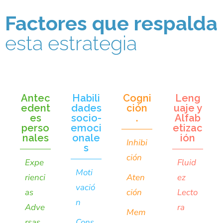
Factores que respalda
esta estrategia
Antec
Habili
Cogni
Leng
edent
dades
ción
uaje y
es
socio-
.
Alfab
perso
emoci
etizac
nales
onale
ión
Inhibi
s
ción
Expe
Fluid
Moti
rienci
Aten
ez
vació
as
ción
Lecto
n
Adve
ra
Mem
rsas
Cons