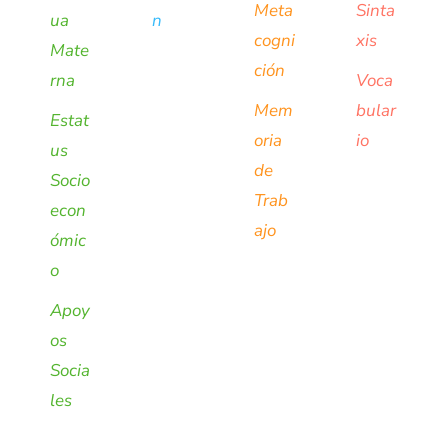
Meta
Sinta
ua
n
cogni
xis
Mate
ción
rna
Voca
Mem
bular
Estat
oria
io
us
de
Socio
Trab
econ
ajo
ómic
o
Apoy
os
Socia
les