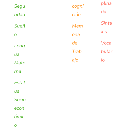
plina
Segu
cogni
ria
ridad
ción
Sinta
Sueñ
Mem
xis
o
oria
de
Voca
Leng
Trab
bular
ua
ajo
io
Mate
rna
Estat
us
Socio
econ
ómic
o