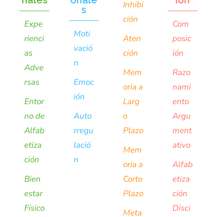
nales
onale
ión
Inhibi
s
ción
Expe
Com
Moti
rienci
Aten
posic
vació
as
ción
ión
n
Adve
Mem
Razo
rsas
Emoc
oria a
nami
ión
Entor
Larg
ento
no de
Auto
o
Argu
Alfab
rregu
Plazo
ment
etiza
lació
ativo
Mem
ción
n
oria a
Alfab
Bien
Corto
etiza
estar
Plazo
ción
Físico
Disci
Meta