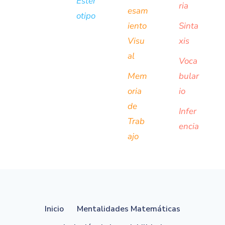
Ester
ria
esam
otipo
iento
Sinta
Visu
xis
al
Voca
Mem
bular
oria
io
de
Infer
Trab
encia
ajo
Inicio
Mentalidades Matemáticas