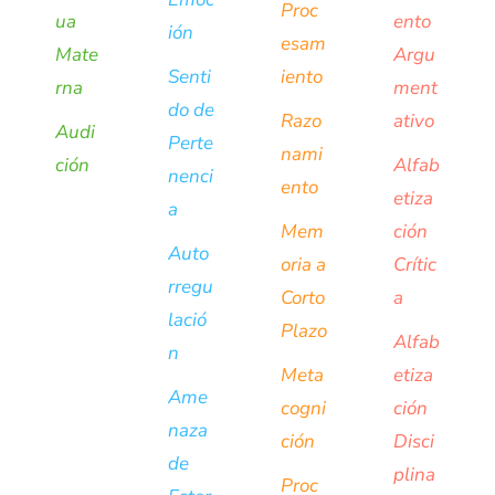
Proc
ua
ento
ión
esam
Mate
Argu
Senti
iento
rna
ment
do de
Razo
ativo
Audi
Perte
nami
ción
Alfab
nenci
ento
etiza
a
Mem
ción
Auto
oria a
Crític
rregu
Corto
a
lació
Plazo
Alfab
n
Meta
etiza
Ame
cogni
ción
naza
ción
Disci
de
plina
Proc