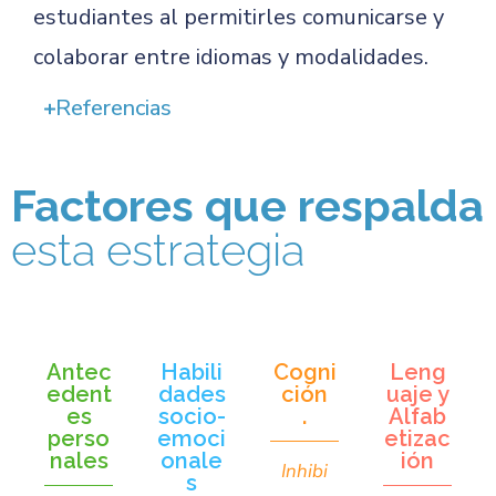
estudiantes al permitirles comunicarse y
colaborar entre idiomas y modalidades.
Referencias
Factores que respalda
esta estrategia
Antec
Habili
Cogni
Leng
edent
dades
ción
uaje y
es
socio-
.
Alfab
perso
emoci
etizac
nales
onale
ión
Inhibi
s