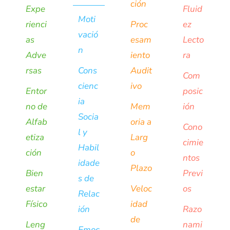
ción
Expe
Fluid
Moti
rienci
Proc
ez
vació
as
esam
Lecto
n
Adve
iento
ra
rsas
Cons
Audit
Com
cienc
ivo
Entor
posic
ia
no de
Mem
ión
Socia
Alfab
oria a
Cono
l y
etiza
Larg
cimie
Habil
ción
o
ntos
idade
Plazo
Bien
Previ
s de
estar
Veloc
os
Relac
Físico
idad
ión
Razo
de
Leng
nami
Emoc