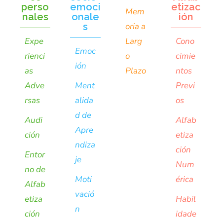
perso
emoci
etizac
Mem
nales
onale
ión
s
oria a
Expe
Larg
Cono
Emoc
rienci
o
cimie
ión
as
Plazo
ntos
Adve
Ment
Previ
rsas
alida
os
d de
Audi
Alfab
Apre
ción
etiza
ndiza
ción
Entor
je
Num
no de
Moti
érica
Alfab
vació
etiza
Habil
n
ción
idade