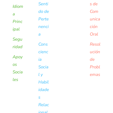
Senti
s de
Idiom
do de
Com
a
Perte
unica
Princ
nenci
ción
ipal
a
Oral
Segu
Cons
Resol
ridad
cienc
ución
Apoy
ia
de
os
Socia
Probl
Socia
l y
emas
les
Habil
idade
s
Relac
ional