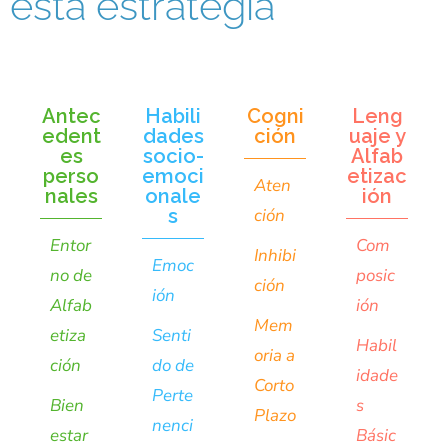
esta estrategia
Antec
Habili
Cogni
Leng
edent
dades
ción
uaje y
es
socio-
Alfab
perso
emoci
etizac
Aten
nales
onale
ión
s
ción
Entor
Com
Inhibi
Emoc
no de
posic
ción
ión
Alfab
ión
Mem
etiza
Senti
Habil
oria a
ción
do de
idade
Corto
Perte
Bien
s
Plazo
nenci
estar
Básic