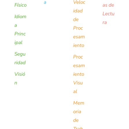
a
Veloc
Físico
as de
idad
Lectu
Idiom
de
ra
a
Proc
Princ
esam
ipal
iento
Segu
Proc
ridad
esam
Visió
iento
n
Visu
al
Mem
oria
de
Trab