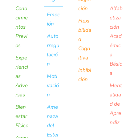
Cono
ción
Alfab
Emoc
cimie
etiza
Flexi
ión
ntos
ción
bilida
Previ
Auto
Acad
d
os
rregu
émic
Cogn
lació
a
Expe
itiva
n
Básic
rienci
Inhibi
a
as
Moti
ción
Adve
vació
Ment
rsas
n
alida
d de
Bien
Ame
Apre
estar
naza
ndiz
Físico
del
Ester
Apoy