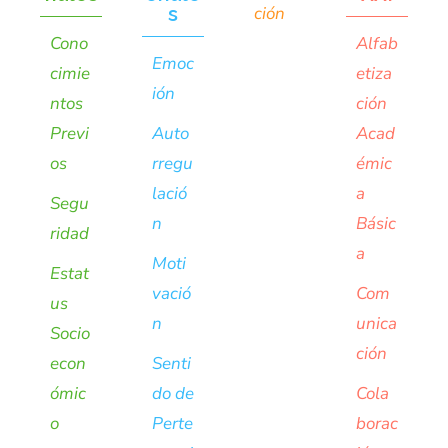
s
ción
Cono
Alfab
Emoc
cimie
etiza
ión
ntos
ción
Previ
Auto
Acad
os
rregu
émic
lació
a
Segu
n
Básic
ridad
a
Moti
Estat
vació
Com
us
n
unica
Socio
ción
econ
Senti
ómic
do de
Cola
o
Perte
borac