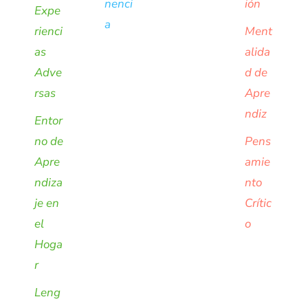
nenci
ión
Expe
a
rienci
Ment
as
alida
Adve
d de
rsas
Apre
ndiz
Entor
no de
Pens
Apre
amie
ndiza
nto
je en
Crític
el
o
Hoga
r
Leng