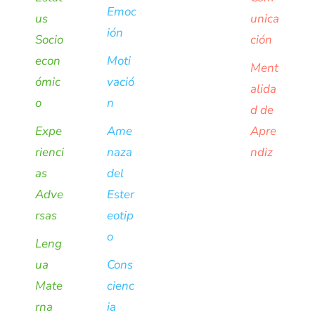
Emoc
us
unica
ión
Socio
ción
econ
Moti
Ment
ómic
vació
alida
o
n
d de
Expe
Ame
Apre
rienci
naza
ndiz
as
del
Adve
Ester
rsas
eotip
o
Leng
ua
Cons
Mate
cienc
rna
ia