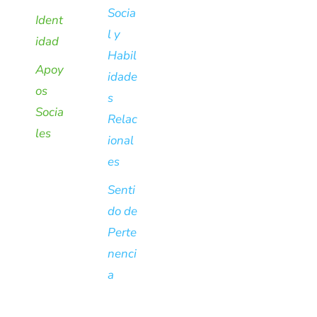
Socia
Ident
l y
idad
Habil
Apoy
idade
os
s
Socia
Relac
les
ional
es
Senti
do de
Perte
nenci
a