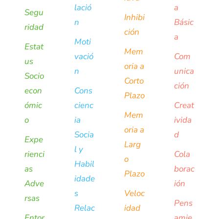
lació
a
Segu
Inhibi
n
Básic
ridad
ción
a
Moti
Estat
Mem
vació
Com
us
oria a
n
unica
Socio
Corto
ción
econ
Cons
Plazo
ómic
cienc
Creat
Mem
o
ia
ivida
oria a
Socia
d
Expe
Larg
l y
rienci
Cola
o
Habil
as
borac
Plazo
idade
Adve
ión
s
Veloc
rsas
Pens
Relac
idad
Entor
amie