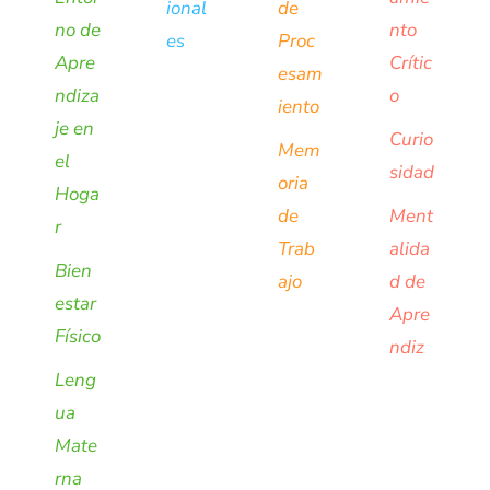
ional
de
no de
nto
es
Proc
Apre
Crític
esam
ndiza
o
iento
je en
Curio
Mem
el
sidad
oria
Hoga
de
Ment
r
Trab
alida
Bien
ajo
d de
estar
Apre
Físico
ndiz
Leng
ua
Mate
rna