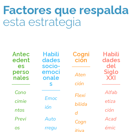
Factores que respalda
esta estrategia
Antec
Habili
Cogni
Habili
edent
dades
ción
dades
es
socio-
del
perso
emoci
Siglo
Aten
nales
onale
XXI
s
ción
Cono
Alfab
Flexi
Emoc
cimie
etiza
bilida
ión
ntos
ción
d
Previ
Auto
Acad
Cogn
os
rregu
émic
itiva