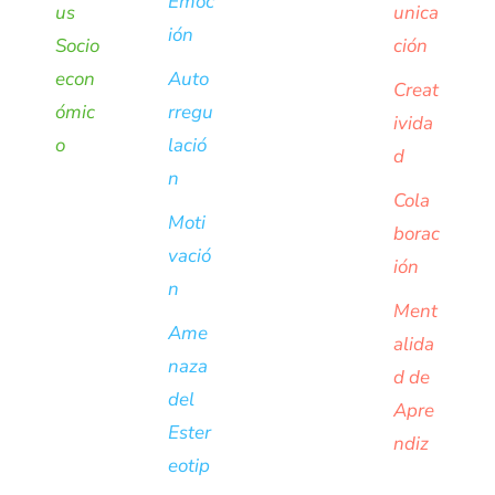
Emoc
us
unica
ión
Socio
ción
econ
Auto
Creat
ómic
rregu
ivida
o
lació
d
n
Cola
Moti
borac
vació
ión
n
Ment
Ame
alida
naza
d de
del
Apre
Ester
ndiz
eotip