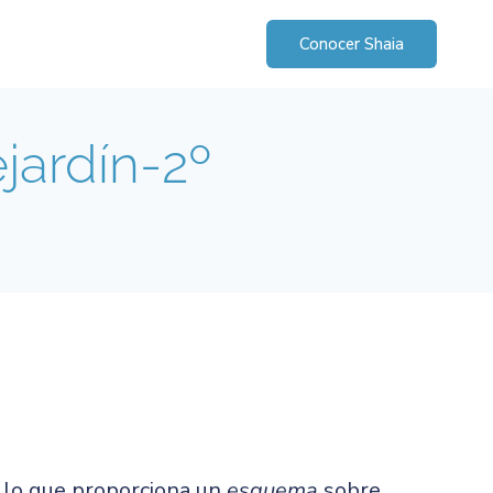
Conocer Shaia
ejardín-2º
, lo que proporciona un
esquema
sobre