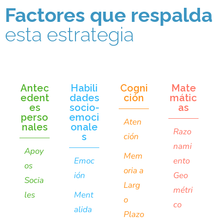
Factores que respalda
esta estrategia
Antec
Habili
Cogni
Mate
edent
dades
ción
mátic
es
socio-
as
perso
emoci
Aten
nales
onale
Razo
s
ción
nami
Apoy
Mem
Emoc
ento
os
oria a
ión
Geo
Socia
Larg
métri
les
Ment
o
co
alida
Plazo