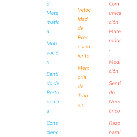
d
Com
Veloc
Mate
unica
idad
mátic
ción
de
a
Mate
Proc
mátic
Moti
esam
a
vació
iento
n
Medi
Mem
ción
Senti
oria
do de
Senti
de
Perte
do
Trab
nenci
Num
ajo
a
érico
Cons
Razo
cienc
nami