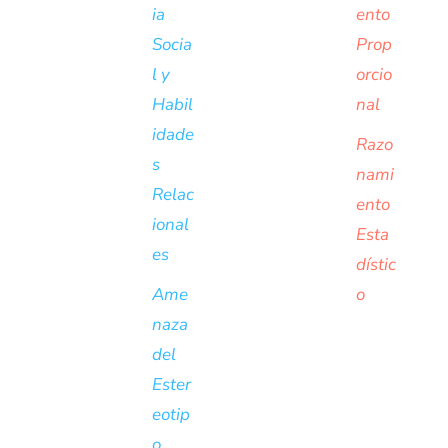
ia
ento
Socia
Prop
l y
orcio
Habil
nal
idade
Razo
s
nami
Relac
ento
ional
Esta
es
dístic
Ame
o
naza
del
Ester
eotip
o