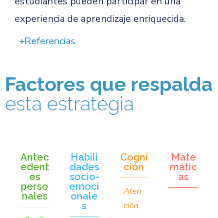
estudiantes pueden participar en una
experiencia de aprendizaje enriquecida.
Referencias
Factores que respalda
esta estrategia
Antec
Habili
Cogni
Mate
edent
dades
ción
mátic
es
socio-
as
perso
emoci
Aten
nales
onale
s
ción