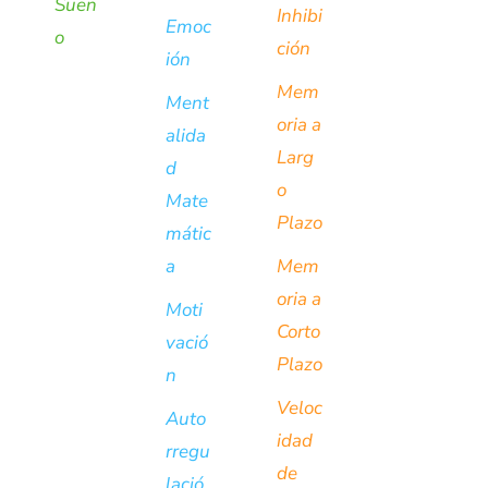
Sueñ
Inhibi
Emoc
o
ción
ión
Mem
Ment
oria a
alida
Larg
d
o
Mate
Plazo
mátic
a
Mem
oria a
Moti
Corto
vació
Plazo
n
Veloc
Auto
idad
rregu
de
lació