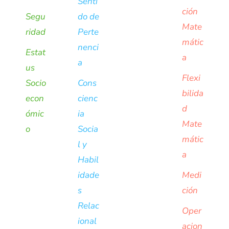
Senti
ción
Segu
do de
Mate
ridad
Perte
mátic
nenci
Estat
a
a
us
Flexi
Socio
Cons
bilida
econ
cienc
d
ómic
ia
Mate
o
Socia
mátic
l y
a
Habil
idade
Medi
s
ción
Relac
Oper
ional
acion