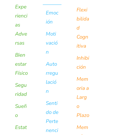
Expe
Flexi
Emoc
rienci
bilida
ión
as
d
Adve
Moti
Cogn
rsas
vació
itiva
n
Bien
Inhibi
estar
Auto
ción
Físico
rregu
Mem
lació
Segu
oria a
n
ridad
Larg
Senti
Sueñ
o
do de
o
Plazo
Perte
Estat
Mem
nenci