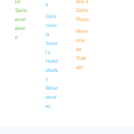
us
oria a
a
Socio
Corto
Cons
econ
Plazo
cienc
ómic
Mem
ia
o
oria
Socia
de
l y
Trab
Habil
ajo
idade
s
Relac
ional
es