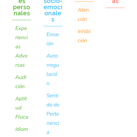
es
socio-
as
perso
emoci
Aten
nales
onale
s
ción
Expe
Inhibi
Emoc
rienci
ción
ión
as
Adve
Auto
rsas
rregu
lació
Audi
n
ción
Senti
Aptit
do de
ud
Perte
Física
nenci
Idiom
a