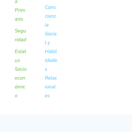
a
Cons
Prim
cienc
ario
ia
Segu
Socia
ridad
l y
Estat
Habil
us
idade
Socio
s
econ
Relac
ómic
ional
o
es