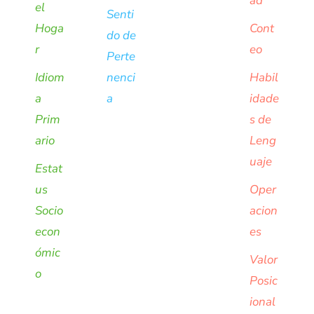
ad
el
Senti
Hoga
Cont
do de
r
eo
Perte
Idiom
nenci
Habil
a
a
idade
Prim
s de
ario
Leng
uaje
Estat
us
Oper
Socio
acion
econ
es
ómic
Valor
o
Posic
ional