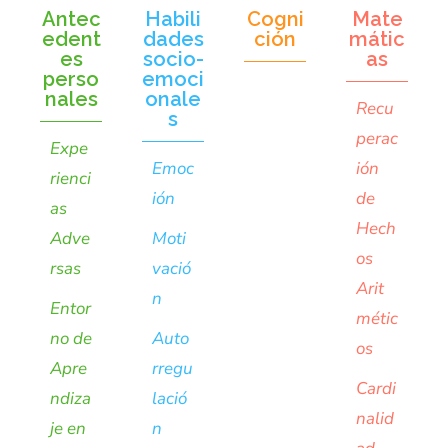
Antec
Habili
Cogni
Mate
edent
dades
ción
mátic
es
socio-
as
perso
emoci
nales
onale
Recu
s
perac
Expe
Emoc
ión
rienci
ión
de
as
Hech
Adve
Moti
os
rsas
vació
Arit
n
Entor
métic
no de
Auto
os
Apre
rregu
Cardi
ndiza
lació
nalid
je en
n