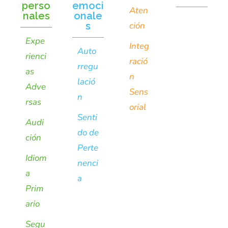
perso
emoci
Aten
nales
onale
s
ción
Expe
Integ
Auto
rienci
ració
rregu
as
n
lació
Adve
Sens
n
rsas
orial
Senti
Audi
do de
ción
Perte
Idiom
nenci
a
a
Prim
ario
Segu