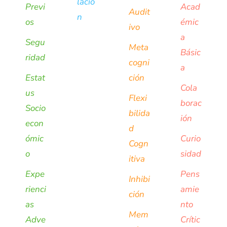
lació
Previ
Acad
Audit
n
os
émic
ivo
a
Segu
Meta
Básic
ridad
cogni
a
Estat
ción
Cola
us
Flexi
borac
Socio
bilida
ión
econ
d
ómic
Curio
Cogn
o
sidad
itiva
Expe
Pens
Inhibi
rienci
amie
ción
as
nto
Mem
Adve
Crític