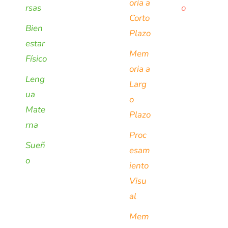
oria a
rsas
o
Corto
Bien
Plazo
estar
Mem
Físico
oria a
Leng
Larg
ua
o
Mate
Plazo
rna
Proc
Sueñ
esam
o
iento
Visu
al
Mem