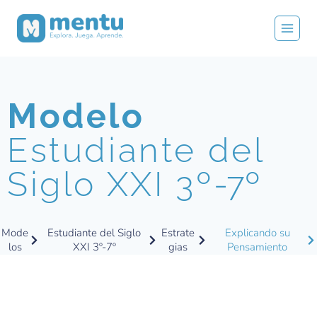
Modelo
Estudiante del
Siglo XXI 3º
-7º
Mode
Estudiante del Siglo
Estrate
Explicando su
los
XXI 3º-7º
gias
Pensamiento