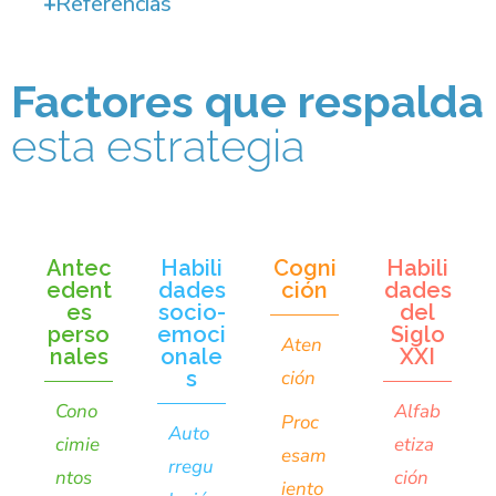
Referencias
Factores que respalda
esta estrategia
Antec
Habili
Cogni
Habili
edent
dades
ción
dades
es
socio-
del
perso
emoci
Siglo
Aten
nales
onale
XXI
s
ción
Cono
Alfab
Proc
Auto
cimie
etiza
esam
rregu
ntos
ción
iento