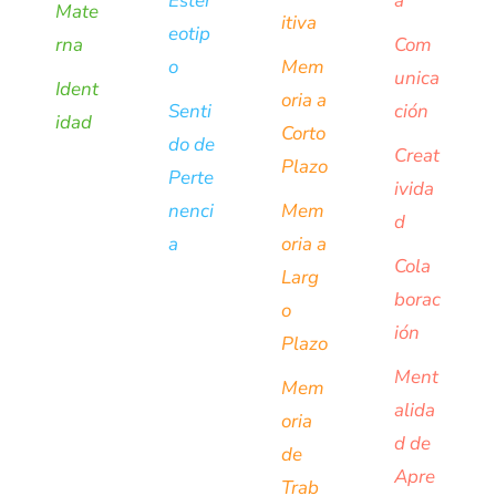
Ester
a
Mate
itiva
eotip
rna
Com
o
Mem
unica
Ident
oria a
Senti
ción
idad
Corto
do de
Creat
Plazo
Perte
ivida
nenci
Mem
d
a
oria a
Cola
Larg
borac
o
ión
Plazo
Ment
Mem
alida
oria
d de
de
Apre
Trab