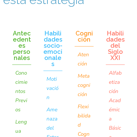
Antec
Habili
Cogni
Habili
edent
dades
ción
dades
es
socio-
del
perso
emoci
Siglo
Aten
nales
onale
XXI
s
ción
Cono
Alfab
Meta
Moti
cimie
etiza
cogni
vació
ntos
ción
ción
n
Previ
Acad
Flexi
os
Ame
émic
bilida
naza
a
Leng
d
del
Básic
ua
Cogn