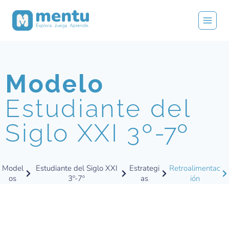
Modelo
Estudiante del
Siglo XXI 3º
-7º
Model
Estudiante del Siglo XXI
Estrategi
Retroalimentac
os
3º-7º
as
ión