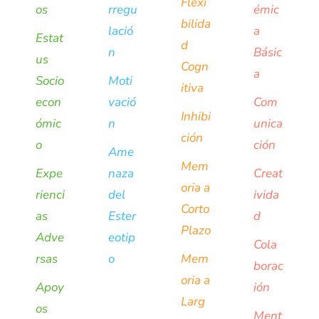
Flexi
os
rregu
émic
bilida
lació
a
Estat
d
n
Básic
us
Cogn
a
Socio
Moti
itiva
econ
vació
Com
Inhibi
ómic
n
unica
ción
o
ción
Ame
Mem
Expe
naza
Creat
oria a
rienci
del
ivida
Corto
as
Ester
d
Plazo
Adve
eotip
Cola
rsas
o
Mem
borac
oria a
Apoy
ión
Larg
os
Ment